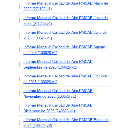
Informe Mensual Calidad del Aire RMCAB Mayo de
2025 (271125 v1)
Se informa a la ciudadanía que actualmente el
Informe Mensual Calidad del Aire RMCAB Junio de
2025 (041225 v1)
parámetro de CO de la estación Bolivia no se
Informe Mensual Calidad del Aire RMCAB Julio de
2025 (100326 v1)
Informe Mensual Calidad del Aire RMCAB Agosto
encuentran actualizados, por una falla, una vez
de 2025 (100626 v1)
Informe Mensual Calidad del Aire RMCAB
Septiembre de 2025 (100626 v1)
sea solucionada, se continuarán registrando
Informe Mensual Calidad del Aire RMCAB Octubre
de 2025 (100626 v1)
Informe Mensual Calidad del Aire RMCAB
los datos en la página web.
Noviembre de 2025 (100626 v1)
Informe Mensual Calidad del Aire RMCAB
Se informa a la ciudadanía que, el
equipo
Diciembre de 2025 (240626 v1)
de
SO2
de la estación Puente Aranda se
Informe Mensual Calidad del Aire RMCAB Enero de
2024 (290424 v2)
encuentra en
fuera de operación
, debido a