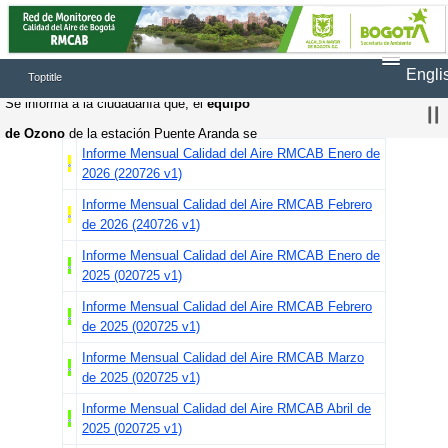
Engli
Toptitle
Se informa a la ciudadanía que, el 
equipo 
de Ozono
 de la estación Puente Aranda se 
Informe Mensual Calidad del Aire RMCAB Enero de
encuentra en 
fuera de operación
, debido a 
2026 (220726 v1)
una falla presentada, por lo tanto, una vez 
Informe Mensual Calidad del Aire RMCAB Febrero
solucionada la falla se continuaran registrando 
de 2026 (240726 v1)
datos en la página web
Informe Mensual Calidad del Aire RMCAB Enero de
2025 (020725 v1)
Se informa a la ciudadanía que, el 
equipo 
Informe Mensual Calidad del Aire RMCAB Febrero
de N
OX
 de la estación Bolivia se encuentra en 
de 2025 (020725 v1)
fuera de operación
, debido a una falla 
Informe Mensual Calidad del Aire RMCAB Marzo
presentada, por lo tanto, una vez solucionada 
de 2025
(020725 v1)
la falla se continuaran registrando datos en la 
Informe Mensual Calidad del Aire RMCAB Abril de
2025 (020725 v1)
página web