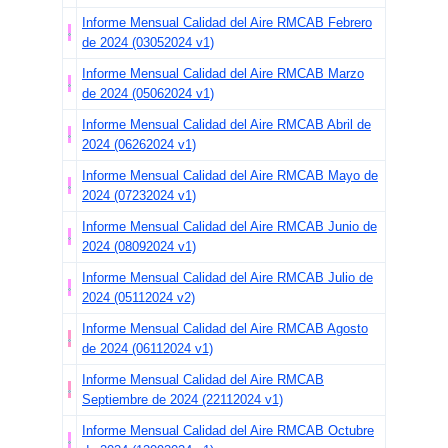
Informe Mensual Calidad del Aire RMCAB Febrero
una falla presentada, por lo tanto, una vez
de 2024 (03052024 v1)
solucionada la falla se continuaran registrando
Informe Mensual Calidad del Aire RMCAB Marzo
datos en la página web
de 2024 (05062024 v1)
Se informa a la ciudadanía que, el sensor de
Informe Mensual Calidad del Aire RMCAB Abril de
2024 (06262024 v1)
Velocidad y Dirección del viento de la estación
MinAmbiente presenta una falla
, por lo tanto, el
Informe Mensual Calidad del Aire RMCAB Mayo de
2024 (07232024 v1)
sensor se encuentra fuera de línea.
Informe Mensual Calidad del Aire RMCAB Junio de
Se informa a la ciudadanía que actualmente
2024 (08092024 v1)
los datos de gases (CO, NO, NO2, NOx, SO2
Informe Mensual Calidad del Aire RMCAB Julio de
y Ozono) la estación Usaquén, no se
2024 (05112024 v2)
encuentran actualizados, debido a que se
Informe Mensual Calidad del Aire RMCAB Agosto
de 2024 (06112024 v1)
presentó una falla en el aire acondicionado en
Informe Mensual Calidad del Aire RMCAB
la estación.
Septiembre de 2024 (22112024 v1)
Se informa a la ciudadanía que, el
equipo
Informe Mensual Calidad del Aire RMCAB Octubre
de
SO2
de la estación Bolivia se encuentra en