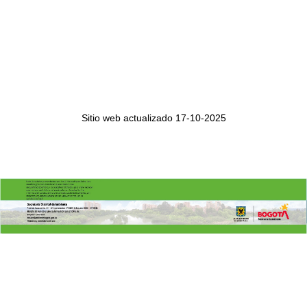
Se informa a la ciudadanía que actualmente el
parámetro de CO de la estación Bolivia no se
Sitio web actualizado 17-10-2025
encuentran actualizados, por una falla, una vez
sea solucionada, se continuarán registrando
los datos en la página web.
Se informa a la ciudadanía que, el
equipo
de
SO2
de la estación Puente Aranda se