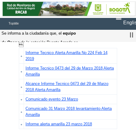
Engli
Toptitle
Se informa a la ciudadanía que, el 
equipo 
de Ozono
 de la estación Puente Aranda se 

encuentra en 
fuera de operación
, debido a 
Informe Tecnico Alerta Amarilla No 224 Feb 14
2019
una falla presentada, por lo tanto, una vez 
Informe Tecnico 0473 del 29 de Marzo 2018 Alerta
solucionada la falla se continuaran registrando 
Amarilla
datos en la página web
Alcance Informe Tecnico 0473 del 29 de Marzo
Se informa a la ciudadanía que, el 
equipo 
2018 Alerta Amarilla
de N
OX
 de la estación Bolivia se encuentra en 
Comunicado evento 23 Marzo
fuera de operación
, debido a una falla 
Comunicado 31 Marzo 2018 levantamiento Alerta
Amarilla
presentada, por lo tanto, una vez solucionada 
Informe alerta amarilla 23 marzo 2018
la falla se continuaran registrando datos en la 
página web