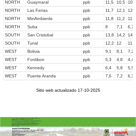
NORTH
Guaymaral
ppb
11,5
10,5
10,
NORTH
Las Ferias
ppb
11,7
12,1
12
Se informa a la ciudadanía que actualmente el
NORTH
MinAmbiente
ppb
11,8
11,2
11,
NORTH
Suba
ppb
8
7,1
6,7
SOUTH
San Cristobal
ppb
13,8
14,2
14,
parámetro de CO de la estación Bolivia no se
SOUTH
Tunal
ppb
12,2
12
11,
WEST
Bolivia
ppb
9,1
8,1
7,2
encuentran actualizados, por una falla, una vez
WEST
Fontibon
ppb
5,3
4,8
4,4
WEST
Kennedy
ppb
6,4
5,8
5,5
WEST
Puente Aranda
ppb
7,6
7,2
6,3
sea solucionada, se continuarán registrando
Sitio web actualizado 17-10-2025
los datos en la página web.
Se informa a la ciudadanía que, el
equipo
de
SO2
de la estación Puente Aranda se