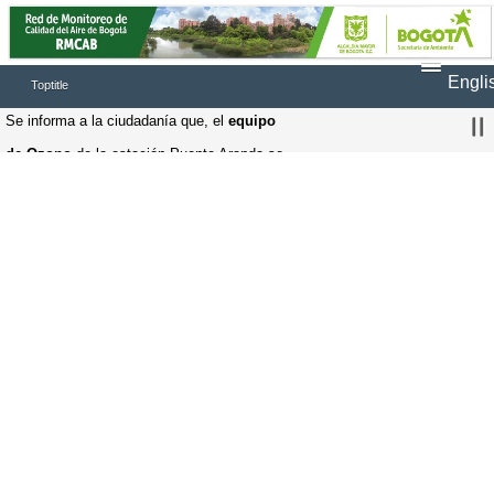
Engli
Toptitle
Se informa a la ciudadanía que, el 
equipo 
de Ozono
 de la estación Puente Aranda se 
encuentra en 
fuera de operación
, debido a 
una falla presentada, por lo tanto, una vez 
solucionada la falla se continuaran registrando 
datos en la página web
Se informa a la ciudadanía que, el 
equipo 
de N
OX
 de la estación Bolivia se encuentra en 
fuera de operación
, debido a una falla 
presentada, por lo tanto, una vez solucionada 
la falla se continuaran registrando datos en la 
página web