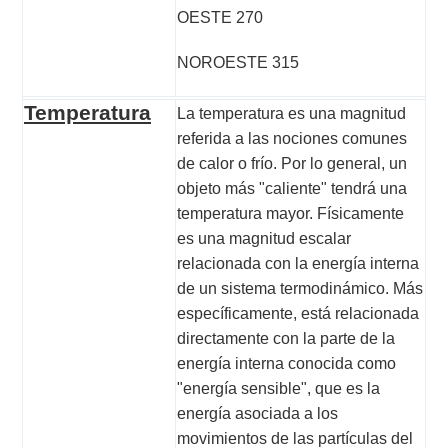
OESTE 270
fuera de operación
, debido a una falla
presentada, por lo tanto, una vez solucionada
NOROESTE 315
la falla se continuaran registrando datos en la
Temperatura
La temperatura es una magnitud
página web
referida a las nociones comunes
de calor o frío. Por lo general, un
objeto más "caliente" tendrá una
temperatura mayor. Físicamente
es una magnitud escalar
relacionada con la energía interna
de un sistema termodinámico. Más
específicamente, está relacionada
directamente con la parte de la
energía interna conocida como
"energía sensible", que es la
energía asociada a los
movimientos de las partículas del