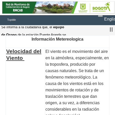
Engli
Toptitle
Se informa a la ciudadanía que, el 
equipo 
de Ozono
 de la estación Puente Aranda se 
Información
Metereologica
encuentra en 
fuera de operación
, debido a 
una falla presentada, por lo tanto, una vez 
Velocidad del
El viento es el movimiento del aire
Viento
solucionada la falla se continuaran registrando 
en la atmósfera, especialmente, en
la troposfera, producido por
datos en la página web
causas naturales. Se trata de un
Se informa a la ciudadanía que, el 
equipo 
fenómeno meteorológico. La
de N
OX
 de la estación Bolivia se encuentra en 
causa de los vientos está en los
fuera de operación
, debido a una falla 
movimientos de rotación y de
presentada, por lo tanto, una vez solucionada 
traslación terrestres que dan
origen, a su vez, a diferencias
la falla se continuaran registrando datos en la 
considerables en la radiación
página web