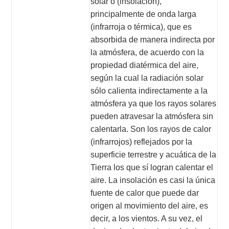
solar o (insolación),
principalmente de onda larga
Se informa a la ciudadanía que actualmente el
(infrarroja o térmica), que es
absorbida de manera indirecta por
la atmósfera, de acuerdo con la
parámetro de CO de la estación Bolivia no se
propiedad diatérmica del aire,
según la cual la radiación solar
sólo calienta indirectamente a la
encuentran actualizados, por una falla, una vez
atmósfera ya que los rayos solares
pueden atravesar la atmósfera sin
calentarla. Son los rayos de calor
sea solucionada, se continuarán registrando
(infrarrojos) reflejados por la
superficie terrestre y acuática de la
Tierra los que sí logran calentar el
los datos en la página web.
aire. La insolación es casi la única
fuente de calor que puede dar
Se informa a la ciudadanía que, el
equipo
origen al movimiento del aire, es
de
SO2
de la estación Puente Aranda se
decir, a los vientos. A su vez, el